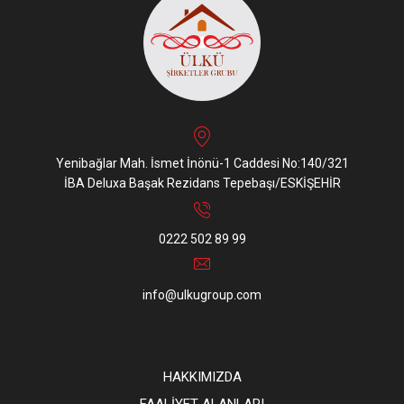
Yenibağlar Mah. İsmet İnönü-1 Caddesi No:140/321
İBA Deluxa Başak Rezidans Tepebaşı/ESKİŞEHİR
0222 502 89 99
info@ulkugroup.com
HAKKIMIZDA
FAALİYET ALANLARI