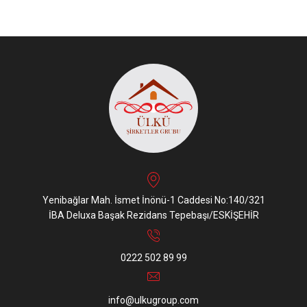
Yenibağlar Mah. İsmet İnönü-1 Caddesi No:140/321
İBA Deluxa Başak Rezidans Tepebaşı/ESKİŞEHİR
0222 502 89 99
info@ulkugroup.com