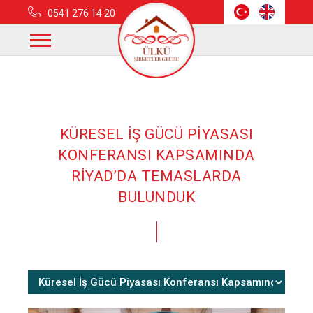
0541 276 14 20
Anasayfa
Haberler
Küresel İş Gücü Piyasası Konferansı Kapsamında Riyad’da
Temaslarda Bulunduk
KÜRESEL İŞ GÜCÜ PİYASASI
KONFERANSI KAPSAMINDA
RİYAD’DA TEMASLARDA
BULUNDUK