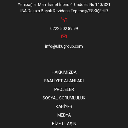
Yenibağlar Mah. İsmet İnönü-1 Caddesi No:140/321
İBA Deluxa Başak Rezidans Tepebaşı/ESKİŞEHİR
0222 502 89 99
info@ulkugroup.com
HAKKIMIZDA
FAALİYET ALANLARI
PROJELER
SOSYAL SORUMLULUK
KARİYER
MEDYA
BİZE ULAŞIN