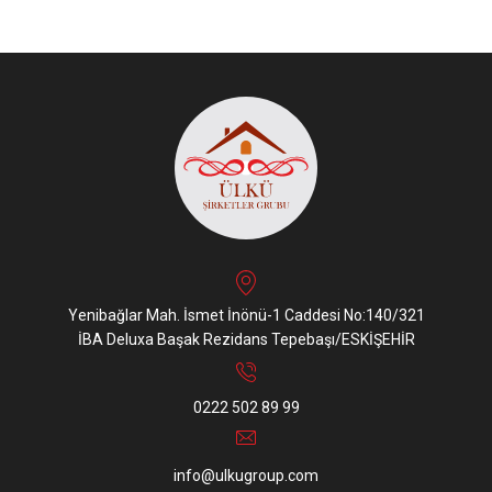
Yenibağlar Mah. İsmet İnönü-1 Caddesi No:140/321
İBA Deluxa Başak Rezidans Tepebaşı/ESKİŞEHİR
0222 502 89 99
info@ulkugroup.com