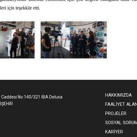
eri için teşekkür etti.
HAKKIMIZDA
1 Caddesi No:140/321 İBA Deluxa
İŞEHİR
FAALİYET ALA
PROJELER
SOSYAL SORU
KARİYER