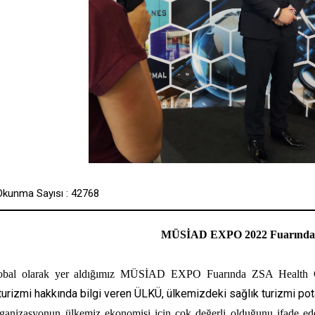
Okunma Sayısı : 42768
MÜSİAD EXPO 2022 Fuarında 
bal olarak yer aldığımız MÜSİAD EXPO Fuarında ZSA Health CEO
urizmi hakkında bilgi veren ÜLKÜ, ülkemizdeki sağlık turizmi po
ganizasyonun ülkemiz ekonomisi için çok değerli olduğunu ifade e