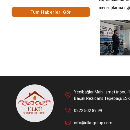
mensuplarına ilgil
Tüm Haberleri Gör
Yenibağlar Mah. İsmet İnönü-
Başak Rezidans Tepebaşı/ESK
0222 502 89 99
info@ulkugroup.com