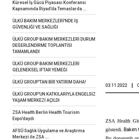
Küresel İş Gücü Piyasası Konferansı
Kapsamında Riyad’da Temaslarda ...
ÜLKÜ BAKIM MERKEZLERİ'NDE İŞ
GÜVENLİĞİ VE SAĞLIĞI
ÜLKÜ GROUP BAKIM MERKEZLERİ DURUM
DEĞERLENDİRME TOPLANTISI
TAMAMLANDI
ÜLKÜ GROUP BAKIM MERKEZLERİ
GELENEKSEL İFTAR YEMEĞİ
ÜLKÜ GROUP'TAN BİR YATIRIM DAHA!
03.11.2022
ÜLKÜ GROUP'UN KATKILARIYLA ENGELSİZ
YAŞAM MERKEZİ AÇILDI
ZSA Health Berlin Health Tourism
Expo’daydı
ZSA Health Glo
Bakım t
gösterdi.
AFSÜ Sağlık Uygulama ve Araştırma
Merkezi ile ZSA ...
Bu donanımlı or