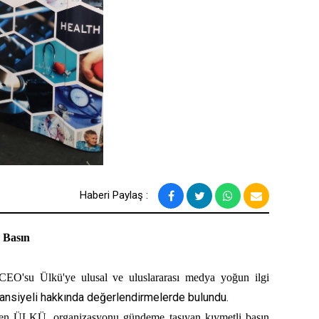
Haberi Paylaş :
Basın
'su Ülkü'ye ulusal ve uluslararası medya yoğun ilgi
tansiyeli hakkında değerlendirmelerde bulundu.
den ÜLKÜ, organizasyonu gündeme taşıyan kıymetli basın