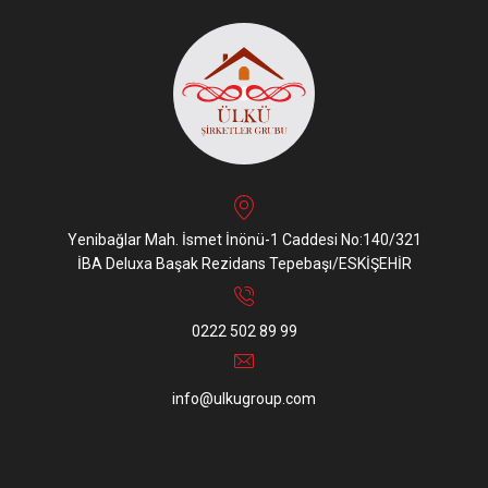
Yenibağlar Mah. İsmet İnönü-1 Caddesi No:140/321
İBA Deluxa Başak Rezidans Tepebaşı/ESKİŞEHİR
0222 502 89 99
info@ulkugroup.com