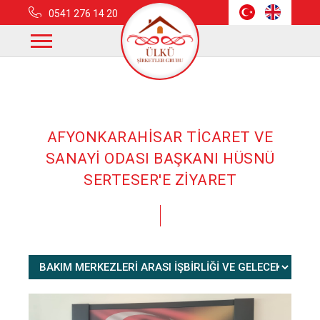
0541 276 14 20
Anasayfa
Haberler
Afyonkarahisar Ticaret Ve Sanayi Odası Başkanı Hüsnü
Serteser'e Ziyaret
AFYONKARAHİSAR TİCARET VE
SANAYİ ODASI BAŞKANI HÜSNÜ
SERTESER'E ZİYARET