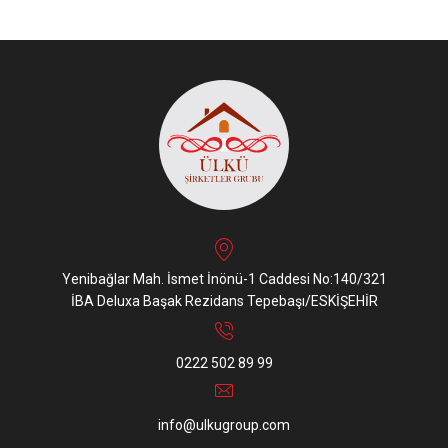
Yenibağlar Mah. İsmet İnönü-1 Caddesi No:140/321
İBA Deluxa Başak Rezidans Tepebaşı/ESKİŞEHİR
0222 502 89 99
info@ulkugroup.com